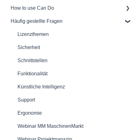
How to use Can Do
Softwareauswahl und Entscheidungshilfen
Häufig gestellte Fragen
Rollout eines Can Do Systems
Für Administratoren/innen
Übersichten
Für Projektmanager/innen
Lizenzthemen
Verträge
Für Mitarbeiter/-innen
Sicherheit
Sicherheit
Für Teamleiter/innen
Schnittstellen
Referenzen
Für Portfoliomanager/innen
Funktionalität
Lizenzmodell
Reporting PDC - Project Data Collector
Künstliche Intelligenz
Support
Ergonomie
Webinar MM MaschinenMarkt
Webinar Projektmagazin