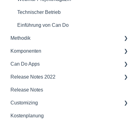
Technischer Betrieb
Einführung von Can Do
Methodik
Komponenten
Projektmanagement
Can Do Apps
Vorträge
Schnittstellen und Integration
Release Notes 2022
Agiles Projektmanagement
Sicherheit
Demand Management
Release Notes
Kapazitätsplanung
Kompatibilität
Finanzen
Projektplaner
Customizing
Künstliche Intelligenz
Server
JIRA Interface
Jira
Kostenplanung
Portfoliomanagement
PDC
Basispläne
Budgetmanagement
Sonderdaten (CustomFields)
Unternehmen
Staffer
Kapazitätsanalyse
Projektplaner