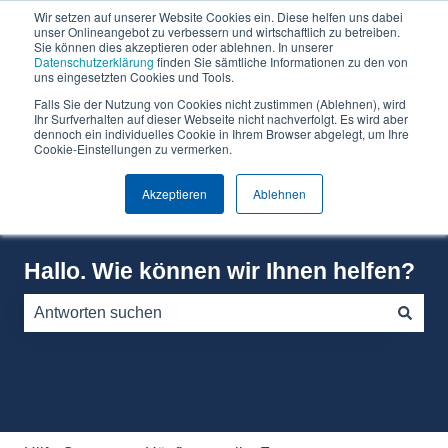
Wir setzen auf unserer Website Cookies ein. Diese helfen uns dabei
Deutsch
Untermenü für Übersetzungen anzeigen
unser Onlineangebot zu verbessern und wirtschaftlich zu betreiben.
Sie können dies akzeptieren oder ablehnen. In unserer
Datenschutzerklärung
finden Sie sämtliche Informationen zu den von
Warum
Software
Über
Preise
Wissen
uns eingesetzten Cookies und Tools.
Can
Can
Falls Sie der Nutzung von Cookies nicht zustimmen (Ablehnen), wird
Un
Do?
Do
Ihr Surfverhalten auf dieser Webseite nicht nachverfolgt. Es wird aber
dennoch ein individuelles Cookie in Ihrem Browser abgelegt, um Ihre
Cookie-Einstellungen zu vermerken.
Akzeptieren
Ablehnen
Hallo. Wie können wir Ihnen helfen?
Es gibt keine Vorschläge, da das Suchfeld leer ist.