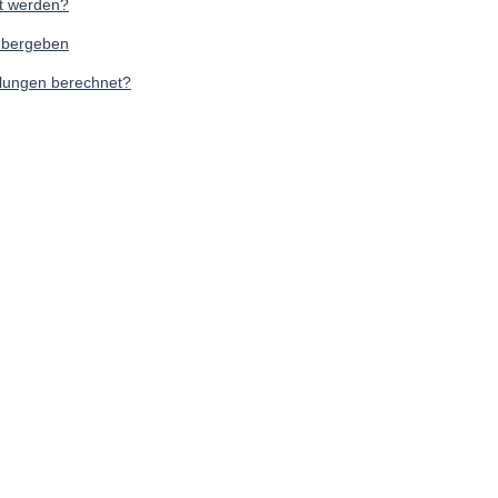
nt werden?
 übergeben
ilungen berechnet?