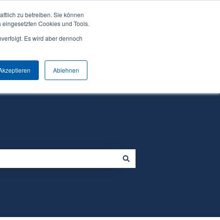
ftlich zu betreiben. Sie können
s eingesetzten Cookies und Tools.
hverfolgt. Es wird aber dennoch
Über Can Do
Preise
Wissen
Homepage
Untermenü für Wissen an
Akzeptieren
Ablehnen