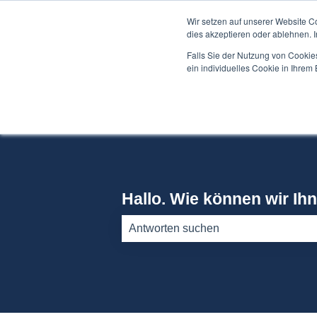
Deutsch
Untermenü für Übersetzungen anzeigen
Wir setzen auf unserer Website C
dies akzeptieren oder ablehnen. 
Falls Sie der Nutzung von Cookies
ein individuelles Cookie in Ihre
Hallo. Wie können wir Ih
Es gibt keine Vorschläge, da das Such