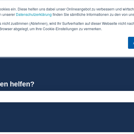
ookies ein. Diese helfen uns dabei unser Onlineangebot zu verbessern und wirtscha
In unserer
Datenschutzerklärung
finden Sie sämtliche Informationen zu den von un
 nicht zustimmen (Ablehnen), wird Ihr Surfverhalten auf dieser Webseite nicht nac
m Browser abgelegt, um Ihre Cookie-Einstellungen zu vermerken.
Warum Can Do?
Software
nen helfen?
feld leer ist.