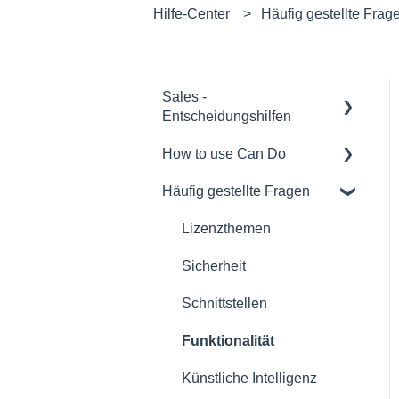
Hilfe-Center
Häufig gestellte Frag
Sales -
Entscheidungshilfen
How to use Can Do
Softwareauswahl und
Entscheidungshilfen
Häufig gestellte Fragen
Für Administratoren/innen
Rollout eines Can Do
Für Projektmanager/innen
Lizenzthemen
Systems
Für Mitarbeiter/-innen
Sicherheit
Übersichten
Für Teamleiter/innen
Schnittstellen
Verträge
Für
Funktionalität
Sicherheit
Portfoliomanager/innen
Künstliche Intelligenz
Referenzen
Reporting PDC - Project