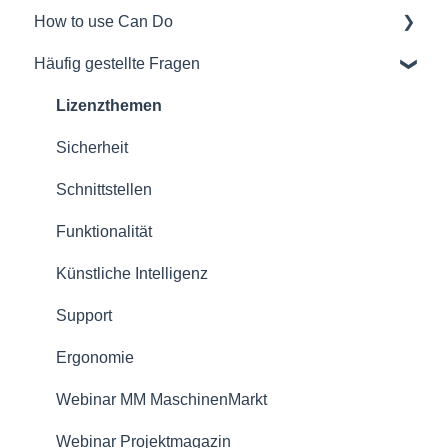
How to use Can Do
Softwareauswahl und Entscheidungshilfen
Häufig gestellte Fragen
Rollout eines Can Do Systems
Für Administratoren/innen
Übersichten
Für Projektmanager/innen
Lizenzthemen
Verträge
Für Mitarbeiter/-innen
Sicherheit
Sicherheit
Für Teamleiter/innen
Schnittstellen
Referenzen
Für Portfoliomanager/innen
Funktionalität
Lizenzmodell
Reporting PDC - Project Data Collector
Künstliche Intelligenz
Support
Ergonomie
Webinar MM MaschinenMarkt
Webinar Projektmagazin