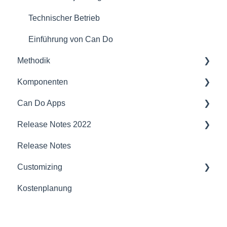
Technischer Betrieb
Einführung von Can Do
Methodik
Komponenten
Projektmanagement
Can Do Apps
Vorträge
Schnittstellen und Integration
Release Notes 2022
Agiles Projektmanagement
Sicherheit
Demand Management
Release Notes
Kapazitätsplanung
Kompatibilität
Finanzen
Projektplaner
Customizing
Künstliche Intelligenz
Server
JIRA Interface
Jira
Kostenplanung
Portfoliomanagement
PDC
Basispläne
Budgetmanagement
Sonderdaten (CustomFields)
Unternehmen
Staffer
Kapazitätsanalyse
Projektplaner