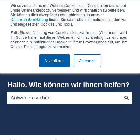
Wir setzen auf unserer Website Cookies ein. Diese helfen uns dabei
Deutsch
Untermenü für Übersetzungen anzeigen
unser Onlineangebot zu verbessern und wirtschaftlich zu betreiben.
Sie können dies akzeptieren oder ablehnen. In unserer
Datenschutzerklärung
finden Sie sämtliche Informationen zu den von
Warum
Software
Über
Preise
Wissen
uns eingesetzten Cookies und Tools.
Can
Can
Falls Sie der Nutzung von Cookies nicht zustimmen (Ablehnen), wird
Un
Do?
Do
Ihr Surfverhalten auf dieser Webseite nicht nachverfolgt. Es wird aber
dennoch ein individuelles Cookie in Ihrem Browser abgelegt, um Ihre
Cookie-Einstellungen zu vermerken.
Akzeptieren
Ablehnen
Hallo. Wie können wir Ihnen helfen?
Es gibt keine Vorschläge, da das Suchfeld leer ist.