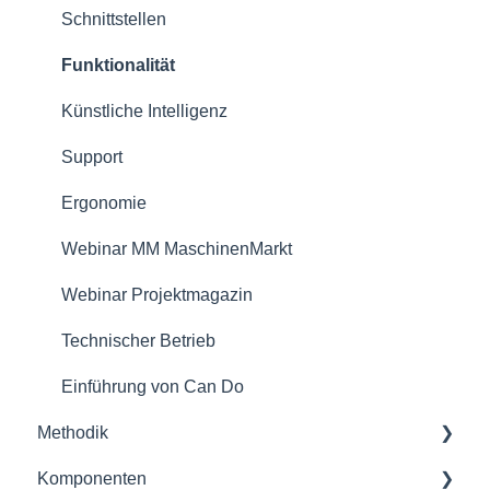
Sicherheit
Für Teamleiter/innen
Schnittstellen
Referenzen
Für Portfoliomanager/innen
Funktionalität
Lizenzmodell
Reporting PDC - Project Data Collector
Künstliche Intelligenz
Support
Ergonomie
Webinar MM MaschinenMarkt
Webinar Projektmagazin
Technischer Betrieb
Einführung von Can Do
Methodik
Komponenten
Projektmanagement