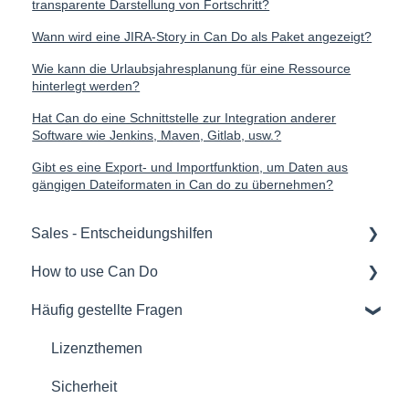
transparente Darstellung von Fortschritt?
Wann wird eine JIRA-Story in Can Do als Paket angezeigt?
Wie kann die Urlaubsjahresplanung für eine Ressource
hinterlegt werden?
Hat Can do eine Schnittstelle zur Integration anderer
Software wie Jenkins, Maven, Gitlab, usw.?
Gibt es eine Export- und Importfunktion, um Daten aus
gängigen Dateiformaten in Can do zu übernehmen?
Sales - Entscheidungshilfen
How to use Can Do
Softwareauswahl und Entscheidungshilfen
Häufig gestellte Fragen
Rollout eines Can Do Systems
Für Administratoren/innen
Übersichten
Für Projektmanager/innen
Lizenzthemen
Verträge
Für Mitarbeiter/-innen
Sicherheit