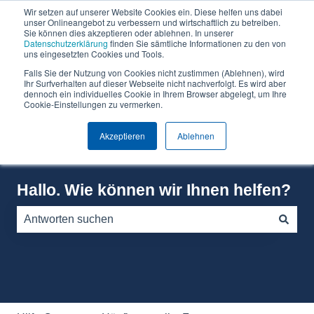
Wir setzen auf unserer Website Cookies ein. Diese helfen uns dabei
Deutsch
Untermenü für Übersetzungen anzeigen
unser Onlineangebot zu verbessern und wirtschaftlich zu betreiben.
Sie können dies akzeptieren oder ablehnen. In unserer
Datenschutzerklärung
finden Sie sämtliche Informationen zu den von
Warum
Software
Über
Preise
Wissen
uns eingesetzten Cookies und Tools.
Can
Can
Falls Sie der Nutzung von Cookies nicht zustimmen (Ablehnen), wird
Un
Do?
Do
Ihr Surfverhalten auf dieser Webseite nicht nachverfolgt. Es wird aber
dennoch ein individuelles Cookie in Ihrem Browser abgelegt, um Ihre
Cookie-Einstellungen zu vermerken.
Akzeptieren
Ablehnen
Hallo. Wie können wir Ihnen helfen?
Es gibt keine Vorschläge, da das Suchfeld leer ist.