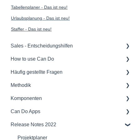
Tabellenplaner - Das ist neu!
Urlaubsplanung - Das ist neu!
Staffer - Das ist neu!
Sales - Entscheidungshilfen
How to use Can Do
Softwareauswahl und Entscheidungshilfen
Häufig gestellte Fragen
Rollout eines Can Do Systems
Für Administratoren/innen
Methodik
Übersichten
Für Projektmanager/innen
Lizenzthemen
Komponenten
Verträge
Für Mitarbeiter/-innen
Sicherheit
Projektmanagement
Can Do Apps
Sicherheit
Für Teamleiter/innen
Schnittstellen
Vorträge
Schnittstellen und Integration
Release Notes 2022
Referenzen
Für Portfoliomanager/innen
Funktionalität
Agiles Projektmanagement
Sicherheit
Demand Management
Lizenzmodell
Reporting PDC - Project Data Collector
Künstliche Intelligenz
Kapazitätsplanung
Kompatibilität
Finanzen
Projektplaner