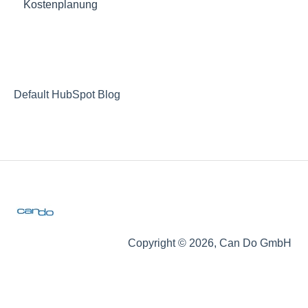
Kostenplanung
Sonderdaten (CustomFields)
Projektplaner
Watermodel
Arbeitsverträge
Default HubSpot Blog
Feiertage
Rollen- und skillbasierte Planung
Copyright © 2026, Can Do GmbH