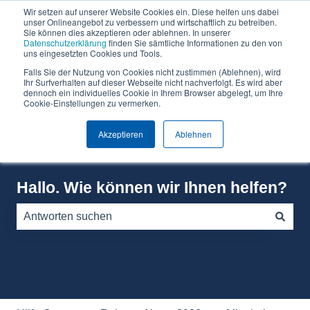
Wir setzen auf unserer Website Cookies ein. Diese helfen uns dabei
Deutsch
Untermenü für Übersetzungen anzeigen
unser Onlineangebot zu verbessern und wirtschaftlich zu betreiben.
Sie können dies akzeptieren oder ablehnen. In unserer
Datenschutzerklärung
finden Sie sämtliche Informationen zu den von
Warum
Software
Über
Preise
Wissen
uns eingesetzten Cookies und Tools.
Can
Can
Falls Sie der Nutzung von Cookies nicht zustimmen (Ablehnen), wird
Un
Do?
Do
Ihr Surfverhalten auf dieser Webseite nicht nachverfolgt. Es wird aber
dennoch ein individuelles Cookie in Ihrem Browser abgelegt, um Ihre
Cookie-Einstellungen zu vermerken.
Akzeptieren
Ablehnen
Hallo. Wie können wir Ihnen helfen?
Es gibt keine Vorschläge, da das Suchfeld leer ist.