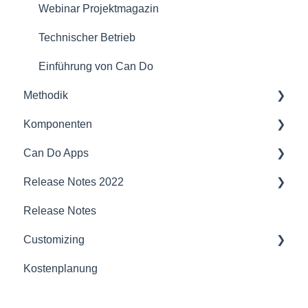
Webinar Projektmagazin
Technischer Betrieb
Einführung von Can Do
Methodik
Komponenten
Projektmanagement
Can Do Apps
Vorträge
Schnittstellen und Integration
Release Notes 2022
Agiles Projektmanagement
Sicherheit
Demand Management
Release Notes
Kapazitätsplanung
Kompatibilität
Finanzen
Projektplaner
Customizing
Künstliche Intelligenz
Server
JIRA Interface
Jira
Kostenplanung
Portfoliomanagement
PDC
Basispläne
Budgetmanagement
Sonderdaten (CustomFields)
Unternehmen
Staffer
Kapazitätsanalyse
Projektplaner