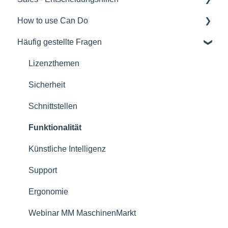
How to use Can Do
Softwareauswahl und Entscheidungshilfen
Häufig gestellte Fragen
Rollout eines Can Do Systems
Für Administratoren/innen
Übersichten
Für Projektmanager/innen
Lizenzthemen
Verträge
Für Mitarbeiter/-innen
Sicherheit
Sicherheit
Für Teamleiter/innen
Schnittstellen
Referenzen
Für Portfoliomanager/innen
Funktionalität
Lizenzmodell
Reporting PDC - Project Data Collector
Künstliche Intelligenz
Support
Ergonomie
Webinar MM MaschinenMarkt