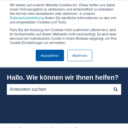
Wir setzen auf unserer Website Cookies ein. Diese helfen uns dabei
Deutsch
Untermenü für Übersetzungen anzeigen
unser Onlineangebot zu verbessern und wirtschaftlich zu betreiben.
Sie können dies akzeptieren oder ablehnen. In unserer
Datenschutzerklärung
finden Sie sämtliche Informationen zu den von
Warum
Software
Über
Preise
Wissen
uns eingesetzten Cookies und Tools.
Can
Can
Falls Sie der Nutzung von Cookies nicht zustimmen (Ablehnen), wird
Un
Do?
Do
Ihr Surfverhalten auf dieser Webseite nicht nachverfolgt. Es wird aber
dennoch ein individuelles Cookie in Ihrem Browser abgelegt, um Ihre
Cookie-Einstellungen zu vermerken.
Akzeptieren
Ablehnen
Hallo. Wie können wir Ihnen helfen?
Es gibt keine Vorschläge, da das Suchfeld leer ist.